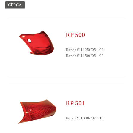
RP 500
Honda SH 125i
'05
-
'08
Honda SH 150i
'05
-
'08
RP 501
Honda SH 300i
'07
-
'10