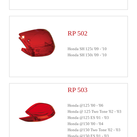
RP 502
Honda SH 125i
'09
-
'10
Honda SH 150i
'09
-
'10
RP 503
Honda @125
'00
-
'06
Honda @ 125 Two Tone
'02
-
'03
Honda @125 ES
'01
-
'03
Honda @150
'00
-
'04
Honda @150 Two Tone
'02
-
'03
Honda @150 ES
'01
-
'03