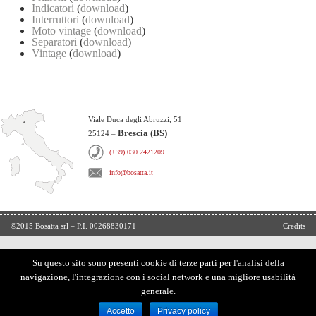
Indicatori
(
download
)
Interruttori
(
download
)
Moto vintage
(
download
)
Separatori
(
download
)
Vintage
(
download
)
Viale Duca degli Abruzzi, 51
Brescia (BS)
25124 –
(+39) 030.2421209
info@bosatta.it
©2015 Bosatta srl – P.I. 00268830171
Credits
Su questo sito sono presenti cookie di terze parti per l'analisi della
navigazione, l'integrazione con i social network e una migliore usabilità
generale.
Accetto
Privacy policy