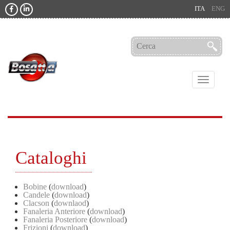
ITA
ENG
Toggle
navigati
Cataloghi
Bobine
(
download
)
Candele
(
download
)
Clacson
(
downlaod
)
Fanaleria Anteriore
(
download
)
Fanaleria Posteriore
(
download
)
Frizioni
(
download
)