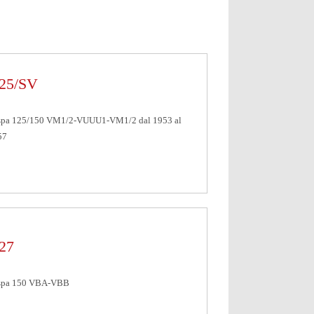
25/SV
spa 125/150 VM1/2-VUUU1-VM1/2 dal 1953 al
57
27
spa 150 VBA-VBB