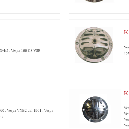
K
Ve
3/4/5 . Vespa 160 GS VSB
12
K
Ve
60 . Vespa VNB2 dal 1961 . Vespa
Ve
62
Ves
Ve