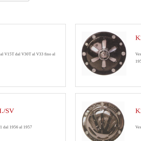
K
al V15T dal V30T al V33 fino al
Ve
19
./SV
K
 dal 1956 al 1957
Ve