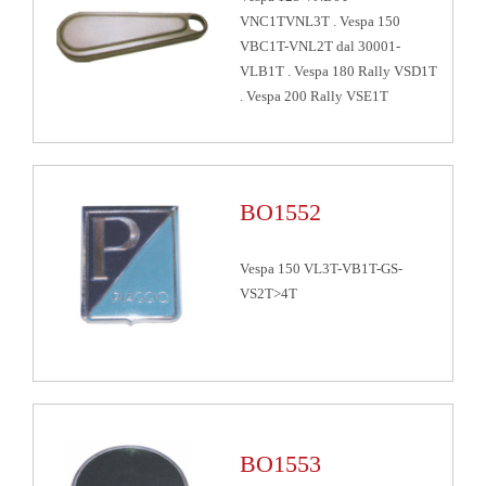
VNC1TVNL3T . Vespa 150
VBC1T-VNL2T dal 30001-
VLB1T . Vespa 180 Rally VSD1T
. Vespa 200 Rally VSE1T
BO1552
Vespa 150 VL3T-VB1T-GS-
VS2T>4T
BO1553