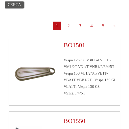
1
2
3
4
5
»
BO1501
Vespa 125 dal V30T al V33T -
VM1/2T-VN1/T-VNB1/2/3/4/5T .
Vespa 150 VL1/2/3T/VB1T-
VBA1T-VBB1/2T . Vespa 150 GL
VLA1T . Vespa 150 GS
VS1/2/3/4/5T
BO1550