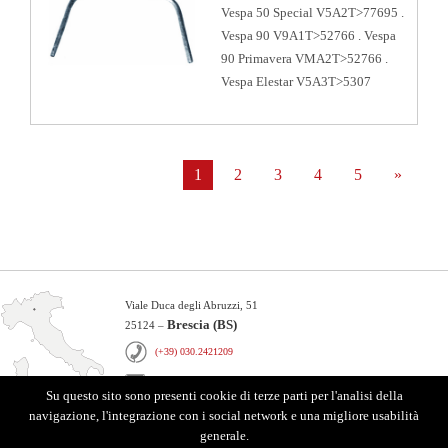
Vespa 50 Special V5A2T>77695 .
Vespa 90 V9A1T>52766 . Vespa
90 Primavera VMA2T>52766 .
Vespa Elestar V5A3T>5307
1
2
3
4
5
»
Viale Duca degli Abruzzi, 51
Brescia (BS)
25124 –
(+39) 030.2421209
info@bosatta.it
Su questo sito sono presenti cookie di terze parti per l'analisi della
navigazione, l'integrazione con i social network e una migliore usabilità
generale.