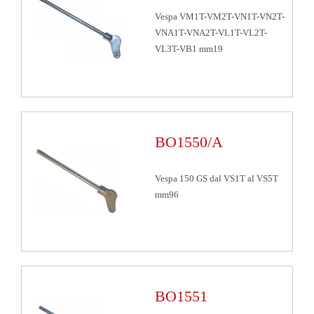
Vespa VM1T-VM2T-VN1T-VN2T-
VNA1T-VNA2T-VL1T-VL2T-
VL3T-VB1 mm19
BO1550/A
Vespa 150 GS dal VS1T al VS5T
mm96
BO1551